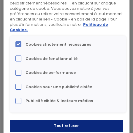
ceux strictement nécessaires — en cliquant sur chaque
catégorie de cookie. Vous pouvez mettre à jour vos
Espace d’échange et d’information privilégié,
préférences ou retirer votre consentement à tout moment
Rexel Expo rassemble chaque année en
en cliquant sur le lien « Cookie » en bas de la page. Pour
plus d’informations, veuillez lire notre
Politique de
France près de 4 000 visiteurs venus découvrir
Cookies.
le meilleur des solutions de maîtrise de
l’énergie.
Cookies strictement nécessaires
Cookies de fonctionnalité
Ces thèmes peuvent vous
intéresser
Cookies de performance
Cookies pour une publicité ciblée
Publicité ciblée & lecteurs médias
Tout refuser