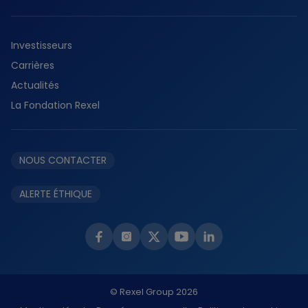
Présence mondiale
Tertiaire
Découvrir durabilité
Histoire
Résidentiel
Investisseurs
Planète
Services
Carrières
Collaborateurs
Fournisseurs
Actualités
Partenaires
La Fondation Rexel
Éthique et conformité
NOUS CONTACTER
ALERTE ÉTHIQUE
© Rexel Group 2026