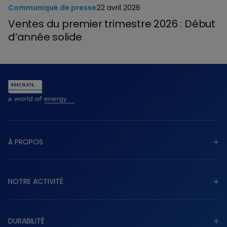
Communiqué de presse
22 avril 2026
Ventes du premier trimestre 2026 : Début
d’année solide
À PROPOS
Découvrir à propos
NOTRE ACTIVITÉ
Raison d’être
Stratégie
Découvrir notre activité
Gouvernance
DURABILITÉ
Industriel