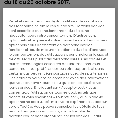
du 16 au 20 octobre 2017.
Pendant cinq jours, plus de 150 fabricants
Rexel et ses partenaires digitaux utilisent des cookies et
ainsi que des experts Rexel présenteront les
des technologies similaires sur ce site. Certains cookies
sont essentiels au fonctionnement du site et ne
dernières innovations en matière d’efficacité
nécessitent pas votre consentement. D’autres sont
énergétique, de multi-énergie, de pilotage
optionnels et requièrent votre consentement. Les cookies
optionnels nous permettent de personnaliser les
intelligent et de solutions connectées pour les
fonctionnalités, de mesurer l’audience du site, d’analyser
marchés résidentiel, tertiaire et industriel.
le comportement des utilisateurs pour améliorer le site, et
de diffuser des publicités personnalisées. Ces cookies et
autres technologies collectent des informations vous
À travers des conférences et des stands
concernant, vos préférences ou votre appareil, et dans
certains cas peuvent être partagés avec des partenaires.
thématiques, les professionnels du monde de
Ces derniers peuvent les combiner avec des informations
l’énergie pourront découvrir de nouvelles
que vous leur avez fournies ou qu’ils ont collectées via
leurs services. En cliquant sur « Accepter tout », vous
offres destinées à simplifier leur activité au
consentez à l’utilisation de tous les cookies tels que
quotidien, se former pour intervenir sur de
décrits. Si vous choisissez « Tout refuser », aucun cookie
optionnel ne sera utilisé, mais votre expérience utilisateur
nouveaux marchés à forte valeur ajoutée ou
sera affectée. Vous pouvez consulter les détails de tous
s’informer sur les évolutions du secteur.
les cookies que nous utilisons, voir notre liste de
partenaires, et accepter ou refuser les cookies — sauf