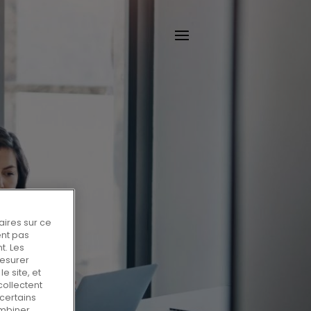
aires sur ce
ent pas
t. Les
mesurer
e site, et
collectent
certains
ombiner