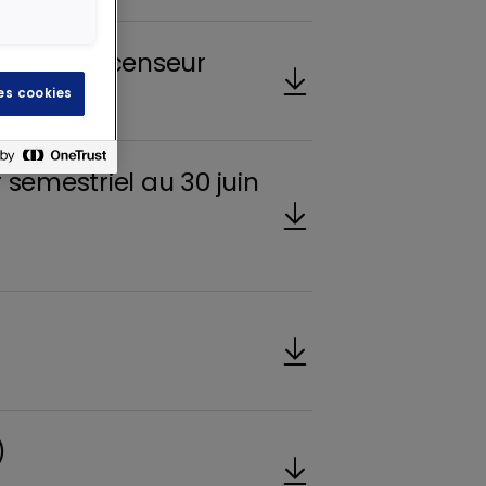
alité de censeur
les cookies
semestriel au 30 juin
)