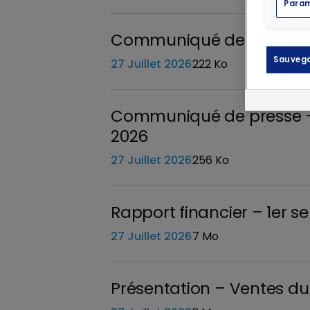
Param
Communiqué de presse – 
Sauvega
27 Juillet 2026
222 Ko
Communiqué de presse – M
2026
27 Juillet 2026
256 Ko
Rapport financier – 1er 
27 Juillet 2026
7 Mo
Présentation – Ventes du 