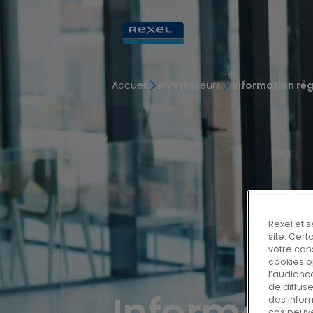
Accueil
Investisseurs
Information ré
Rexel et s
site. Cer
votre con
cookies o
l’audience
de diffus
Informati
des infor
cas peuve