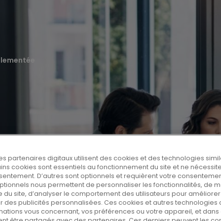
glementée
es partenaires digitaux utilisent des cookies et des technologies simil
tains cookies sont essentiels au fonctionnement du site et ne nécessit
sentement. D’autres sont optionnels et requièrent votre consentemen
ptionnels nous permettent de personnaliser les fonctionnalités, de 
 du site, d’analyser le comportement des utilisateurs pour améliorer l
er des publicités personnalisées. Ces cookies et autres technologies 
on
mations vous concernant, vos préférences ou votre appareil, et dans 
nt être partagés avec des partenaires. Ces derniers peuvent les c