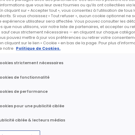
nformations que vous leur avez fournies ou qu’ils ont collectées via l
tée
En cliquant sur « Accepter tout », vous consentez à l’utilisation de tous
écrits. Si vous choisissez « Tout refuser », aucun cookie optionnel ne se
e expérience utilisateur sera affectée. Vous pouvez consulter les déta
s que nous utilisons, voir notre liste de partenaires, et accepter ou re
 sauf ceux strictement nécessaires — en cliquant sur chaque catégo
ous pouvez mettre à jour vos préférences ou retirer votre consenteme
cliquant sur le lien « Cookie » en bas de la page. Pour plus d’informa
ire notre
Politique de Cookies.
S1
Résultats financiers
Assemblée générale
Information r
ookies strictement nécessaires
ookies de fonctionnalité
ents
ookies de performance
ookies pour une publicité ciblée
mbre total dactions et de droits de vote 
ublicité ciblée & lecteurs médias