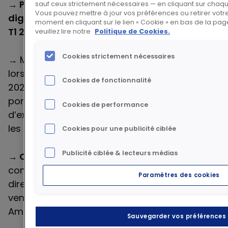
→
Poursuite de la croissance des ventes
sauf ceux strictement nécessaires — en cliquant sur chaq
Vous pouvez mettre à jour vos préférences ou retirer vot
digitales
atteignant
33%
du chiffre d’affaires
moment en cliquant sur le lien « Cookie » en bas de la page
T1 25
, en augmentation de +241bps
veuillez lire notre
Politique de Cookies.
Cookies strictement nécessaires
→ Mise en œuvre de la stratégie présentée
lors de notre Journée Investisseurs en juin
Cookies de fonctionnalité
2024 et déploiement d’
Axelerate 2028
,
portant sur l’accélération des initiatives
Cookies de performance
d’excellences opérationnelles pour atteindre
les ambitions à moyen terme
Cookies pour une publicité ciblée
Publicité ciblée & lecteurs médias
→
Objectifs 2025
confirmés
, tout en
continuant de suivre avec attention les effets
Paramètres des cookies
directs et indirects des tarifs douaniers sur les
ventes et la profitabilité, particulièrement en
Amérique du Nord
Sauvegarder vos préférences