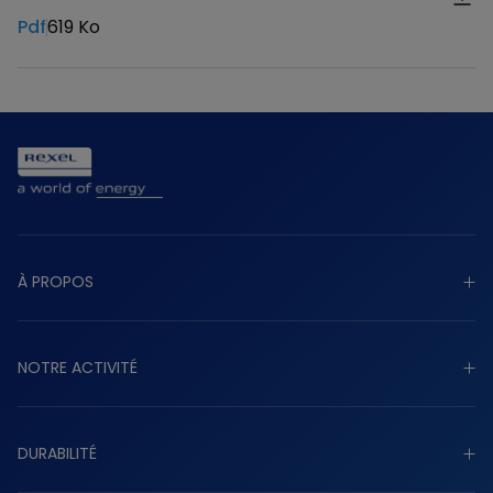
Pdf
619 Ko
Télécharger
À PROPOS
Découvrir à propos
NOTRE ACTIVITÉ
Raison d’être
Stratégie
Découvrir notre activité
Gouvernance
DURABILITÉ
Industriel
Présence mondiale