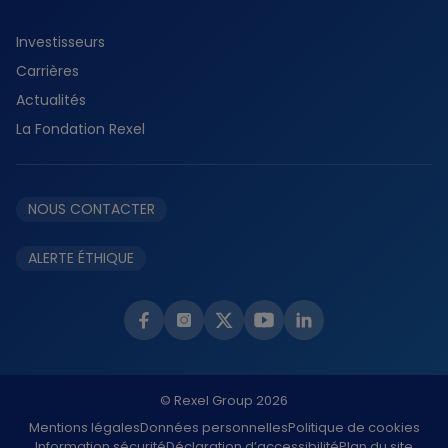
Tertiaire
Découvrir durabilité
Histoire
Résidentiel
Investisseurs
Planète
Services
Carrières
Collaborateurs
Fournisseurs
Actualités
Partenaires
La Fondation Rexel
Éthique et conformité
NOUS CONTACTER
ALERTE ÉTHIQUE
© Rexel Group 2026
Mentions légales
Données personnelles
Politique de cookies
Information sécurité
Déclaration d’accessibilité
Plan du site