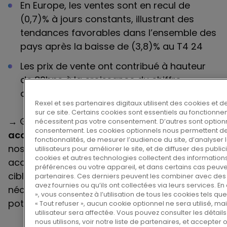
En Europe, les ventes sont en recul de
(0,7)% à jours constants, illustrant des
tendances favorables dans l’ensemble des
pays après la baisse de (3,8)% au T4 24
Les prix de vente ont contribué à hauteur
de 80bps à la croissance du chiffre
d’affaires
Rexel et ses partenaires digitaux utilisent des cookies et d
sur ce site. Certains cookies sont essentiels au fonctionne
→ Gestion active du portefeuille avec
une
nécessitent pas votre consentement. D’autres sont optionn
consentement. Les cookies optionnels nous permettent de
acquisition
aux États-Unis
et la cession de
fonctionnalités, de mesurer l’audience du site, d’analyse
nos activités en Finlande, priorisant les
utilisateurs pour améliorer le site, et de diffuser des publ
cookies et autres technologies collectent des information
acquisitions, combinées à des cessions
préférences ou votre appareil, et dans certains cas peuv
ciblées visant à allouer les ressources
partenaires. Ces derniers peuvent les combiner avec des 
avez fournies ou qu’ils ont collectées via leurs services. En
nécessaires aux marchés offrant le plus fort
», vous consentez à l’utilisation de tous les cookies tels que
potentiel de création de valeur pour Rexel
« Tout refuser », aucun cookie optionnel ne sera utilisé, m
utilisateur sera affectée. Vous pouvez consulter les détail
nous utilisons, voir notre liste de partenaires, et accepter 