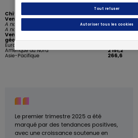
Tout refuser
Chiffres clés (M€)
T1 2025
Ventes en données publiées
4 825,0
A nombre de jours courant
Autoriser tous les cookies
A nombre de jours constant
Ventes à nombre de jours constant par
géographie
Europe
2 407,3
Amérique du Nord
2 151,2
Asie-Pacifique
266,6
Le premier trimestre 2025 a été
marqué par des tendances positives,
avec une croissance soutenue en