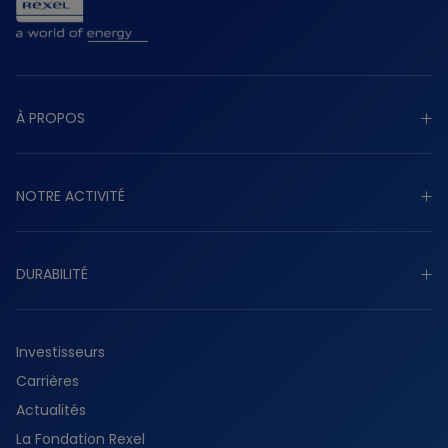
À PROPOS
Découvrir à propos
NOTRE ACTIVITÉ
Raison d’être
Stratégie
Découvrir notre activité
Gouvernance
DURABILITÉ
Industriel
Présence mondiale
Tertiaire
Découvrir durabilité
Histoire
Résidentiel
Investisseurs
Planète
Services
Carrières
Collaborateurs
Fournisseurs
Actualités
Partenaires
La Fondation Rexel