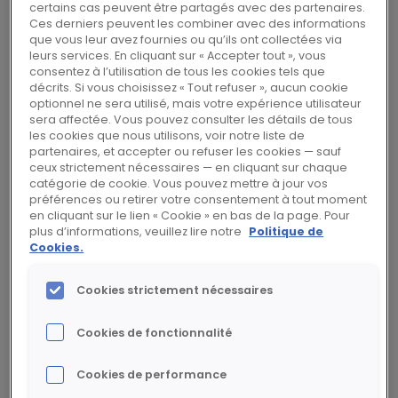
Les Obligations, venant à échéance le 15 juin
certains cas peuvent être partagés avec des partenaires.
Ces derniers peuvent les combiner avec des informations
2023, peuvent faire l’objet d’un
que vous leur avez fournies ou qu’ils ont collectées via
remboursement anticipé au gré de Rexel à
leurs services. En cliquant sur « Accepter tout », vous
consentez à l’utilisation de tous les cookies tels que
compter de juin 2019. Elles viendront au même
décrits. Si vous choisissez « Tout refuser », aucun cookie
rang que le contrat de crédit senior et les
optionnel ne sera utilisé, mais votre expérience utilisateur
sera affectée. Vous pouvez consulter les détails de tous
autres obligations senior non assorties de
les cookies que nous utilisons, voir notre liste de
sûretés de Rexel. Les Obligations devraient
partenaires, et accepter ou refuser les cookies — sauf
ceux strictement nécessaires — en cliquant sur chaque
faire l’objet de la notation suivante: Ba3 par
catégorie de cookie. Vous pouvez mettre à jour vos
Moody’s (la notation corporate de Rexel étant
préférences ou retirer votre consentement à tout moment
en cliquant sur le lien « Cookie » en bas de la page. Pour
Ba2 avec une perspective stable), BB- par
plus d’informations, veuillez lire notre
Politique de
S&P (la notation corporate de Rexel étant BB,
Cookies.
avec une perspective stable) et BB par Fitch
(en ligne avec la notation corporate de Rexel,
Cookies strictement nécessaires
avec une perspective stable).
Cookies de fonctionnalité
Rexel affectera le produit de l’émission des
Cookies de performance
Obligations, ainsi que ses liquidités