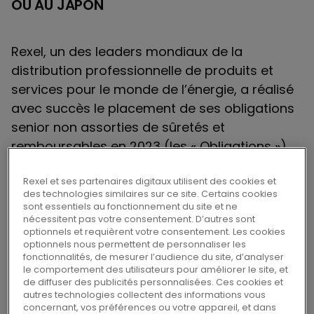
OU AU JAPON
Rexel, un des leaders mondiaux de la
distribution professionnelle de produits et
services pour le monde de l’énergie, a réalisé
avec succès le placement de ses obligations
senior non assorties de sûretés et
remboursables en 2023 (les « Obligations »)
pour un montant de 650 millions d’euros (taux
Rexel et ses partenaires digitaux utilisent des cookies et
de 3,50%).
des technologies similaires sur ce site. Certains cookies
sont essentiels au fonctionnement du site et ne
nécessitent pas votre consentement. D’autres sont
Le règlement-livraison et la cotation des
optionnels et requièrent votre consentement. Les cookies
obligations sur le marché Euro MTF de la
optionnels nous permettent de personnaliser les
fonctionnalités, de mesurer l’audience du site, d’analyser
Bourse du Luxembourg devraient intervenir
le comportement des utilisateurs pour améliorer le site, et
autour du 18 mai 2016.
de diffuser des publicités personnalisées. Ces cookies et
autres technologies collectent des informations vous
concernant, vos préférences ou votre appareil, et dans