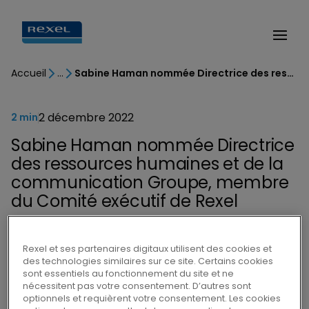
Accueil
Sabine Haman nommée Directrice des ressources humaines et de la communication Groupe, membre du Comité exécutif de Rexel
2 décembre 2022
2 min
Sabine Haman nommée Directrice
des ressources humaines et de la
communication Groupe, membre
du Comité exécutif de Rexel
Rexel et ses partenaires digitaux utilisent des cookies et
des technologies similaires sur ce site. Certains cookies
sont essentiels au fonctionnement du site et ne
nécessitent pas votre consentement. D’autres sont
Rexel annonce la nomination de Sabine
optionnels et requièrent votre consentement. Les cookies