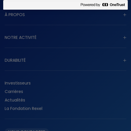
À PROPOS
Découvrir à propos
NOTRE ACTIVITÉ
Raison d’être
Stratégie
Découvrir notre activité
Gouvernance
DURABILITÉ
Industriel
Présence mondiale
Tertiaire
Découvrir durabilité
Histoire
Résidentiel
Investisseurs
Planète
Services
Carrières
Collaborateurs
Fournisseurs
Actualités
Partenaires
La Fondation Rexel
Éthique et conformité