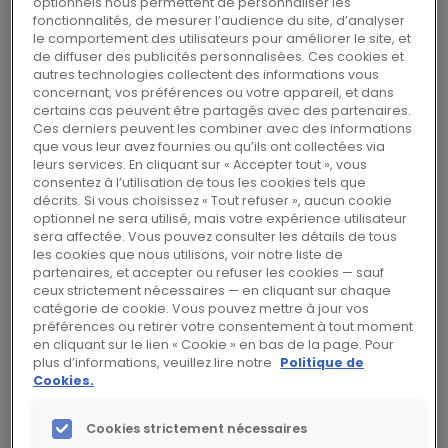
optionnels nous permettent de personnaliser les
Haman en qualité de Directrice des
fonctionnalités, de mesurer l’audience du site, d’analyser
Ressources Humaines et de la
le comportement des utilisateurs pour améliorer le site, et
Communication Groupe et membre du
de diffuser des publicités personnalisées. Ces cookies et
autres technologies collectent des informations vous
Comité exécutif, à compter du 1er
concernant, vos préférences ou votre appareil, et dans
décembre 2022.
certains cas peuvent être partagés avec des partenaires.
Ces derniers peuvent les combiner avec des informations
que vous leur avez fournies ou qu’ils ont collectées via
leurs services. En cliquant sur « Accepter tout », vous
A ce poste, elle aura pour mission de piloter
consentez à l’utilisation de tous les cookies tels que
décrits. Si vous choisissez « Tout refuser », aucun cookie
les initiatives RH nécessaires au succès de la
optionnel ne sera utilisé, mais votre expérience utilisateur
stratégie PowerUp 2025 du Groupe.
sera affectée. Vous pouvez consulter les détails de tous
les cookies que nous utilisons, voir notre liste de
partenaires, et accepter ou refuser les cookies — sauf
Guillaume Texier, Directeur Général de Rexel, a
ceux strictement nécessaires — en cliquant sur chaque
catégorie de cookie. Vous pouvez mettre à jour vos
déclaré :
préférences ou retirer votre consentement à tout moment
en cliquant sur le lien « Cookie » en bas de la page. Pour
plus d’informations, veuillez lire notre
Politique de
« L’expérience de Sabine Haman dans le
Cookies.
développement des compétences ainsi que la
transformation digitale et culturelle des
Cookies strictement nécessaires