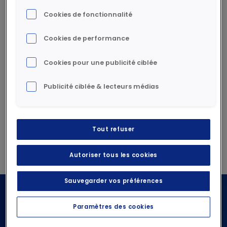
organisations seront clé pour aider Rexel à
concrétiser ses ambitions en termes de
Cookies de fonctionnalité
transformation et de croissance.
Cookies de performance
1 document à télécharger
Cookies pour une publicité ciblée
Publicité ciblée & lecteurs médias
Communiqué de presse -
Nomination de Sabine Haman
Tout refuser
Pdf
211 Ko
Télécharger
Autoriser tous les cookies
Sauvegarder vos préférences
Paramètres des cookies