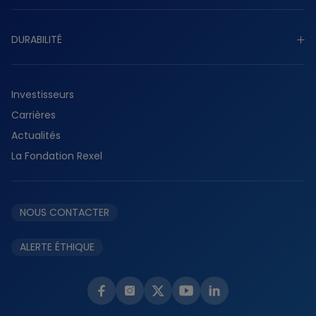
Stratégie
Découvrir notre activité
Gouvernance
DURABILITÉ
Industriel
Présence mondiale
Tertiaire
Découvrir durabilité
Histoire
Résidentiel
Investisseurs
Planète
Services
Carrières
Collaborateurs
Fournisseurs
Actualités
Partenaires
La Fondation Rexel
Éthique et conformité
NOUS CONTACTER
ALERTE ÉTHIQUE