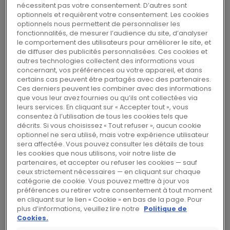
Rexel annonce l’acquisition de Brohl &
nécessitent pas votre consentement. D’autres sont
optionnels et requièrent votre consentement. Les cookies
Appell, un spécialiste américain des
optionnels nous permettent de personnaliser les
services liés aux automatismes
fonctionnalités, de mesurer l’audience du site, d’analyser
industriels et au MRO (Maintenance
le comportement des utilisateurs pour améliorer le site, et
de diffuser des publicités personnalisées. Ces cookies et
Repair and Operations), basé dans
autres technologies collectent des informations vous
l’Ohio.
concernant, vos préférences ou votre appareil, et dans
certains cas peuvent être partagés avec des partenaires.
Ces derniers peuvent les combiner avec des informations
que vous leur avez fournies ou qu’ils ont collectées via
Cette acquisition renforce la position de Rexel
leurs services. En cliquant sur « Accepter tout », vous
consentez à l’utilisation de tous les cookies tels que
dans le domaine des automatismes
décrits. Si vous choisissez « Tout refuser », aucun cookie
industriels aux États-Unis, qui a représenté
optionnel ne sera utilisé, mais votre expérience utilisateur
sera affectée. Vous pouvez consulter les détails de tous
environ 15% de ses ventes dans ce pays en
les cookies que nous utilisons, voir notre liste de
2015. Elle complète son offre de MRO industriel
partenaires, et accepter ou refuser les cookies — sauf
ceux strictement nécessaires — en cliquant sur chaque
tout en ouvrant de nouvelles opportunités de
catégorie de cookie. Vous pouvez mettre à jour vos
croissance rentable à travers l’élargissement
préférences ou retirer votre consentement à tout moment
en cliquant sur le lien « Cookie » en bas de la page. Pour
à de nouveaux produits et à des catégories
plus d’informations, veuillez lire notre
Politique de
de produits complémentaires ainsi qu’à de
Cookies.