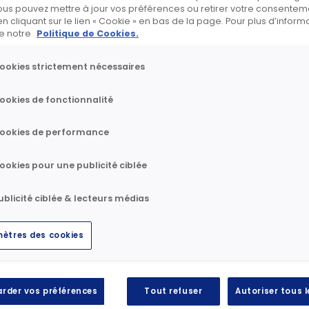
ous pouvez mettre à jour vos préférences ou retirer votre consenteme
se sont tenus le 29 mars 2012 à Paris.
cliquant sur le lien « Cookie » en bas de la page. Pour plus d’informa
ire notre
Politique de Cookies.
ookies strictement nécessaires
ense notamment l’excellence dans la durée, l
née et la créativité et l’innovation de la directio
ookies de fonctionnalité
ookies de performance
ookies pour une publicité ciblée
élécharger
ublicité ciblée & lecteurs médias
ètres des cookies
rder vos préférences
Tout refuser
Autoriser tous 