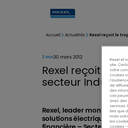
Accueil
Actualités
Rexel reçoit le tro
30 mars 2012
2 min
Rexel et s
site. Cer
Rexel reçoit le t
votre con
cookies o
secteur Industrie
l’audience
de diffus
des infor
cas peuve
avec des i
services. 
Rexel, leader mondial de l
tels que d
mais votr
solutions électriques, s’es
les cookie
financière – Secteur indus
cookies —