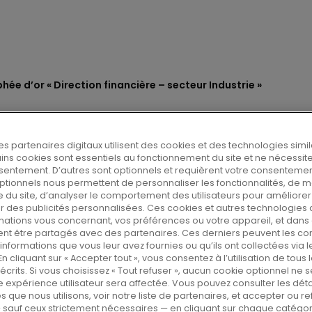
phée d’or « Direction financière – secteur Industrie »
es partenaires digitaux utilisent des cookies et des technologies simil
tains cookies sont essentiels au fonctionnement du site et ne nécessit
rophée d’or « Direction fin
sentement. D’autres sont optionnels et requièrent votre consentemen
ptionnels nous permettent de personnaliser les fonctionnalités, de 
 »
 du site, d’analyser le comportement des utilisateurs pour améliorer l
er des publicités personnalisées. Ces cookies et autres technologies 
mations vous concernant, vos préférences ou votre appareil, et dans 
nt être partagés avec des partenaires. Ces derniers peuvent les c
nformations que vous leur avez fournies ou qu’ils ont collectées via l
En cliquant sur « Accepter tout », vous consentez à l’utilisation de tous
a distribution de produits et
écrits. Si vous choisissez « Tout refuser », aucun cookie optionnel ne se
e expérience utilisateur sera affectée. Vous pouvez consulter les déta
t vu décerner le trophée « Direction
s que nous utilisons, voir notre liste de partenaires, et accepter ou re
trie » à l’occasion des Trophées
 sauf ceux strictement nécessaires — en cliquant sur chaque catégo