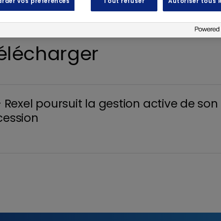
rder vos préférences
Tout refuser
Autoriser tous 
élécharger
exel poursuit la gestion active de son 
cession