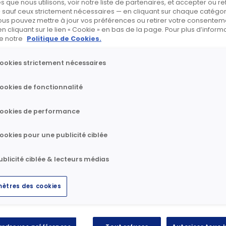
s que nous utilisons, voir notre liste de partenaires, et accepter ou re
euille du Groupe.
 sauf ceux strictement nécessaires — en cliquant sur chaque catégo
ous pouvez mettre à jour vos préférences ou retirer votre consenteme
cliquant sur le lien « Cookie » en bas de la page. Pour plus d’informa
ire notre
Politique de Cookies.
 Buckles Smith Electric Company aux États-Unis 
ookies strictement nécessaires
ée le 5 janvier 2023.
e Lineman’s Testing Laboratories au Canada a ét
ookies de fonctionnalité
 janvier 2023.
ookies de performance
galement la signature de la cession de ses op
o le 27 janvier 2023. La finalisation de l’opérat
ookies pour une publicité ciblée
robation de l’autorité de la concurrence en Nor
ublicité ciblée & lecteurs médias
ions combinées seront relutives pour Rexel dès 
 profitabilité, de résultats et de Retour sur Ca
ètres des cookies
les s’inscrivent pleinement dans la feuille de r
 Up 2025 annoncée en juin 2022.