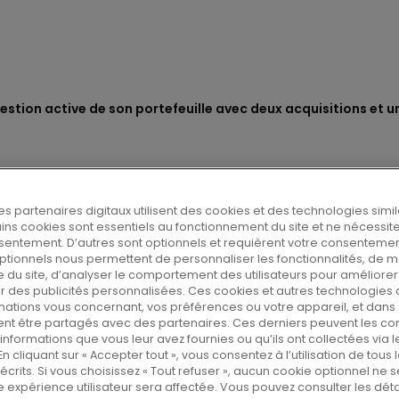
gestion active de son portefeuille avec deux acquisitions et 
 gestion active de son por
es partenaires digitaux utilisent des cookies et des technologies simil
tains cookies sont essentiels au fonctionnement du site et ne nécessit
itions et une cession
sentement. D’autres sont optionnels et requièrent votre consentemen
ptionnels nous permettent de personnaliser les fonctionnalités, de 
 du site, d’analyser le comportement des utilisateurs pour améliorer l
er des publicités personnalisées. Ces cookies et autres technologies 
mations vous concernant, vos préférences ou votre appareil, et dans 
nt être partagés avec des partenaires. Ces derniers peuvent les c
 stratégique Power Up 2025, Rexel
nformations que vous leur avez fournies ou qu’ils ont collectées via l
En cliquant sur « Accepter tout », vous consentez à l’utilisation de tous
 transactions, deux acquisitions en
écrits. Si vous choisissez « Tout refuser », aucun cookie optionnel ne se
e expérience utilisateur sera affectée. Vous pouvez consulter les déta
ssion de ses activités en Norvège,