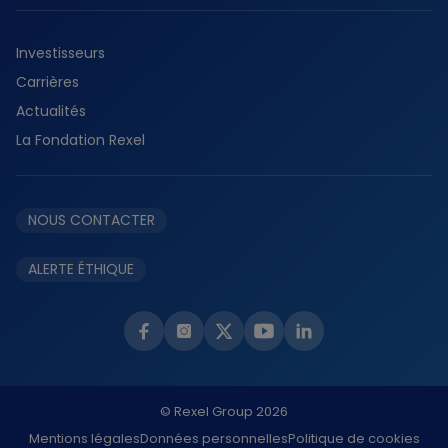
Tertiaire
Découvrir durabilité
Histoire
Résidentiel
Investisseurs
Planète
Services
Carrières
Collaborateurs
Fournisseurs
Actualités
Partenaires
La Fondation Rexel
Éthique et conformité
NOUS CONTACTER
ALERTE ÉTHIQUE
© Rexel Group 2026
Mentions légales
Données personnelles
Politique de cookies