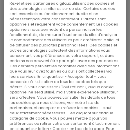
Rexel et ses partenaires digitaux utilisent des cookies et
des technologies similaires sur ce site. Certains cookies
Rexel, un leader mondial de la
sont essentiels au fonctionnement du site et ne
distribution de produits et de services
nécessitent pas votre consentement. D’autres sont
durables et innovants pour les
optionnels et requièrent votre consentement. Les cookies
optionnels nous permettent de personnaliser les
automatismes, l’expertise technique et
fonctionnalités, de mesurer l’audience du site, d’analyser
la gestion de l’énergie, a été l’un des
le comportement des utilisateurs pour améliorer le site, et
de diffuser des publicités personnalisées. Ces cookies et
partenaires distingués dans le cadre
autres technologies collectent des informations vous
d’un prix remis à Schneider Electric lors
concernant, vos préférences ou votre appareil, et dans
certains cas peuvent être partagés avec des partenaires.
de la conférence annuelle organisée par
Ces derniers peuvent les combiner avec des informations
l’Association of Strategic Alliance
que vous leur avez fournies ou qu’ils ont collectées via
leurs services. En cliquant sur « Accepter tout », vous
Professionals (ASAP) qui s’est tenue en
consentez à l’utilisation de tous les cookies tels que
mars 2013 à Orlando, aux Etats-Unis. Le
décrits. Si vous choisissez « Tout refuser », aucun cookie
prix récompensait les capacités de
optionnel ne sera utilisé, mais votre expérience utilisateur
sera affectée. Vous pouvez consulter les détails de tous
gestion de partenariat en matière de
les cookies que nous utilisons, voir notre liste de
responsabilité sociale d’entreprise.
partenaires, et accepter ou refuser les cookies — sauf
ceux strictement nécessaires — en cliquant sur chaque
catégorie de cookie. Vous pouvez mettre à jour vos
préférences ou retirer votre consentement à tout moment
L’ASAP, une association professionnelle qui a
en cliquant sur le lien « Cookie » en bas de la page. Pour