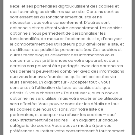
important distributeur de produits et
Rexel et ses partenaires digitaux utilisent des cookies et
services électriques dans l’est des États-
des technologies similaires sur ce site. Certains cookies
Unis, renforçant ainsi sa présence sur le
sont essentiels au fonctionnement du site et ne
nécessitent pas votre consentement. D’autres sont
premier marché mondial de la
optionnels et requièrent votre consentement. Les cookies
distribution électrique.
optionnels nous permettent de personnaliser les
fonctionnalités, de mesurer l’audience du site, d’analyser
le comportement des utilisateurs pour améliorer le site, et
de diffuser des publicités personnalisées. Ces cookies et
Basée à Birmingham en Alabama, fondée en
autres technologies collectent des informations vous
1930 et détenue par la famille Collat, Mayer
concernant, vos préférences ou votre appareil, et dans
certains cas peuvent être partagés avec des partenaires.
opère 68 agences dans 12 États, avec une
Ces derniers peuvent les combiner avec des informations
forte présence en Alabama, en Floride, en
que vous leur avez fournies ou qu’ils ont collectées via
leurs services. En cliquant sur « Accepter tout », vous
Géorgie, et en Pennsylvanie. Elle emploie 1 200
consentez à l’utilisation de tous les cookies tels que
salariés et a généré un chiffre d’affaires de 1,2
décrits. Si vous choisissez « Tout refuser », aucun cookie
optionnel ne sera utilisé, mais votre expérience utilisateur
milliard de dollars sur les 12 derniers mois à fin
sera affectée. Vous pouvez consulter les détails de tous
août 2021.
les cookies que nous utilisons, voir notre liste de
partenaires, et accepter ou refuser les cookies — sauf
ceux strictement nécessaires — en cliquant sur chaque
catégorie de cookie. Vous pouvez mettre à jour vos
Sur la base d’une valeur d’entreprise de 456
préférences ou retirer votre consentement à tout moment