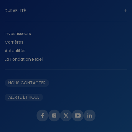
Découvrir notre activité
Gouvernance
DURABILITÉ
Industriel
Présence mondiale
Tertiaire
Découvrir durabilité
Histoire
Résidentiel
Investisseurs
Planète
Services
Carrières
Collaborateurs
Fournisseurs
Actualités
Partenaires
La Fondation Rexel
Éthique et conformité
NOUS CONTACTER
ALERTE ÉTHIQUE