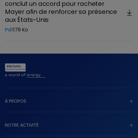
conclut un accord pour racheter
Mayer afin de renforcer sa présence
aux États-Unis
Pdf
179 Ko
Télécharger
À PROPOS
Découvrir à propos
NOTRE ACTIVITÉ
Raison d’être
Stratégie