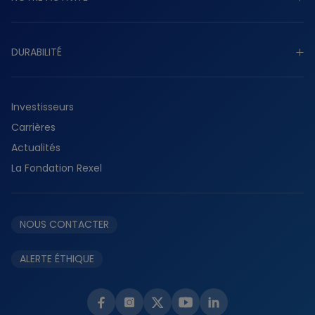
Raison d’être
Stratégie
Découvrir notre activité
Gouvernance
DURABILITÉ
Industriel
Présence mondiale
Tertiaire
Découvrir durabilité
Histoire
Résidentiel
Investisseurs
Planète
Services
Carrières
Collaborateurs
Fournisseurs
Actualités
Partenaires
La Fondation Rexel
Éthique et conformité
NOUS CONTACTER
ALERTE ÉTHIQUE