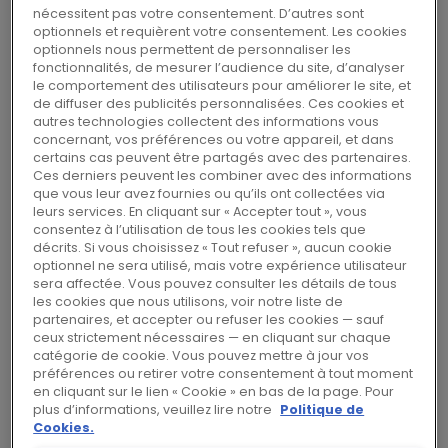
compter du 1er juillet 2015. Dans ce
nécessitent pas votre consentement. D’autres sont
nouveau poste de direction, il travaillera
optionnels et requièrent votre consentement. Les cookies
optionnels nous permettent de personnaliser les
en étroite relation avec les trois CEOs
fonctionnalités, de mesurer l’audience du site, d’analyser
des Régions, les dirigeants fonctionnels
le comportement des utilisateurs pour améliorer le site, et
de diffuser des publicités personnalisées. Ces cookies et
et leurs équipes respectives afin
autres technologies collectent des informations vous
d’accélérer la transformation de Rexel et
concernant, vos préférences ou votre appareil, et dans
le déploiement de sa stratégie. Thierry
certains cas peuvent être partagés avec des partenaires.
Ces derniers peuvent les combiner avec des informations
Delarue sera membre du Comité
que vous leur avez fournies ou qu’ils ont collectées via
Exécutif du Groupe, rapportant
leurs services. En cliquant sur « Accepter tout », vous
consentez à l’utilisation de tous les cookies tels que
directement à Rudy Provoost, Président
décrits. Si vous choisissez « Tout refuser », aucun cookie
Directeur Général.
optionnel ne sera utilisé, mais votre expérience utilisateur
sera affectée. Vous pouvez consulter les détails de tous
les cookies que nous utilisons, voir notre liste de
partenaires, et accepter ou refuser les cookies — sauf
Ayant précédemment occupé le poste de
ceux strictement nécessaires — en cliquant sur chaque
catégorie de cookie. Vous pouvez mettre à jour vos
Directeur de la Stratégie et du Business
préférences ou retirer votre consentement à tout moment
Développement pour l’Asie-Pacifique et le
en cliquant sur le lien « Cookie » en bas de la page. Pour
plus d’informations, veuillez lire notre
Politique de
Japon chez Thomson Reuters, Thierry Delarue
Cookies.
apporte à Rexel une grande expérience en