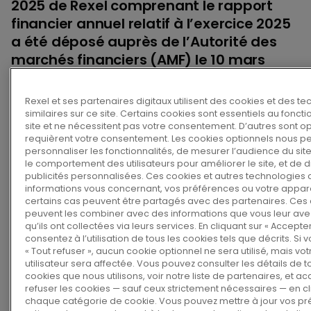
2025 de Rexel comprenant le rapport
financier annuel relatif à l’exercice 2025
a été déposé auprès de l’Autorité des
marchés financiers (AMF) le 10 mars
2026.
Rexel et ses partenaires digitaux utilisent des cookies et des t
similaires sur ce site. Certains cookies sont essentiels au fonc
Le Document d’enregistrement universel inclut
site et ne nécessitent pas votre consentement. D’autres sont op
requièrent votre consentement. Les cookies optionnels nous p
notamment :
personnaliser les fonctionnalités, de mesurer l’audience du site
le comportement des utilisateurs pour améliorer le site, et de d
publicités personnalisées. Ces cookies et autres technologies 
Le rapport du Conseil d’administration sur
informations vous concernant, vos préférences ou votre appare
le gouvernement d’entreprise (y compris la
certains cas peuvent être partagés avec des partenaires. Ces 
peuvent les combiner avec des informations que vous leur ave
politique de rémunération des mandataires
qu’ils ont collectées via leurs services. En cliquant sur « Accepter
sociaux) ;
consentez à l’utilisation de tous les cookies tels que décrits. Si 
« Tout refuser », aucun cookie optionnel ne sera utilisé, mais v
le descriptif du programme de rachat
utilisateur sera affectée. Vous pouvez consulter les détails de t
cookies que nous utilisons, voir notre liste de partenaires, et a
d’actions propres ;
refuser les cookies — sauf ceux strictement nécessaires — en cl
chaque catégorie de cookie. Vous pouvez mettre à jour vos p
le rapport de gestion incluant les