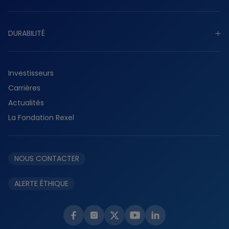
Stratégie
Découvrir notre activité
Gouvernance
DURABILITÉ
Industriel
Présence mondiale
Tertiaire
Découvrir durabilité
Histoire
Résidentiel
Investisseurs
Planète
Services
Carrières
Collaborateurs
Fournisseurs
Actualités
Partenaires
La Fondation Rexel
Éthique et conformité
NOUS CONTACTER
ALERTE ÉTHIQUE