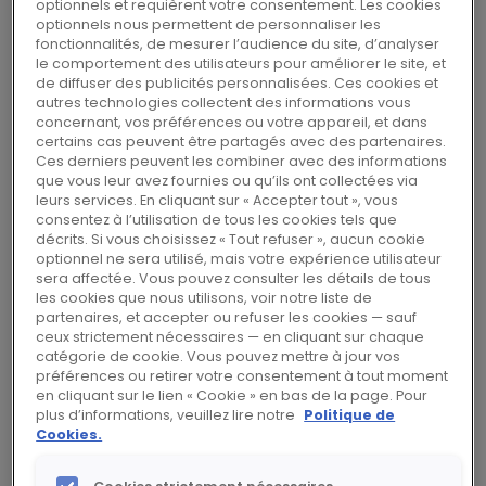
2019 comprenant le rapport financier
optionnels et requièrent votre consentement. Les cookies
optionnels nous permettent de personnaliser les
annuel relatif à l’exercice 2019 a été
fonctionnalités, de mesurer l’audience du site, d’analyser
déposé auprès de l’Autorité des
le comportement des utilisateurs pour améliorer le site, et
de diffuser des publicités personnalisées. Ces cookies et
marchés financiers (AMF) le 9 mars 2020
autres technologies collectent des informations vous
sous le numéro D. 20-0111.
concernant, vos préférences ou votre appareil, et dans
certains cas peuvent être partagés avec des partenaires.
Ces derniers peuvent les combiner avec des informations
que vous leur avez fournies ou qu’ils ont collectées via
Le document d’enregistrement universel inclut
leurs services. En cliquant sur « Accepter tout », vous
notamment :
consentez à l’utilisation de tous les cookies tels que
décrits. Si vous choisissez « Tout refuser », aucun cookie
− le rapport sur le gouvernement d’entreprise
optionnel ne sera utilisé, mais votre expérience utilisateur
établi par le Conseil d’administration (y
sera affectée. Vous pouvez consulter les détails de tous
les cookies que nous utilisons, voir notre liste de
compris la politique de rémunération des
partenaires, et accepter ou refuser les cookies — sauf
mandataires sociaux) ;
ceux strictement nécessaires — en cliquant sur chaque
catégorie de cookie. Vous pouvez mettre à jour vos
− le descriptif du programme de rachat
préférences ou retirer votre consentement à tout moment
d’actions propres ; et
en cliquant sur le lien « Cookie » en bas de la page. Pour
plus d’informations, veuillez lire notre
Politique de
− la déclaration de performance extra-
Cookies.
financière.