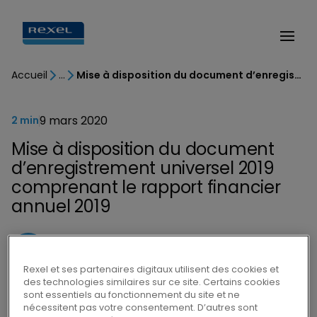
Accueil
Mise à disposition du document d’enregistrement universel 2019 comprenant le rapport financier annuel 2019
9 mars 2020
2 min
Mise à disposition du document
d’enregistrement universel 2019
comprenant le rapport financier
annuel 2019
Rexel et ses partenaires digitaux utilisent des cookies et
des technologies similaires sur ce site. Certains cookies
sont essentiels au fonctionnement du site et ne
Le document d’enregistrement universel
nécessitent pas votre consentement. D’autres sont