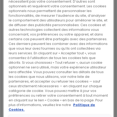
le placement d’obligations senior pour
nécessitent pas votre consentement. D’autres sont
optionnels et requièrent votre consentement. Les cookies
un montant de 150 millions d’euros à un
optionnels nous permettent de personnaliser les
prix de 101% (taux de rendement de
fonctionnalités, de mesurer l’audience du site, d’analyser
le comportement des utilisateurs pour améliorer le site, et
4.955%) en complément de ses
de diffuser des publicités personnalisées. Ces cookies et
obligations senior non assorties de
autres technologies collectent des informations vous
sûretés et remboursables en 2020 pour
concernant, vos préférences ou votre appareil, et dans
certains cas peuvent être partagés avec des partenaires.
un montant de 500 millions d’euros
Ces derniers peuvent les combiner avec des informations
(taux de 5,125%) et 500 millions de
que vous leur avez fournies ou qu’ils ont collectées via
leurs services. En cliquant sur « Accepter tout », vous
dollars (taux de 5,250%), offertes aux
consentez à l’utilisation de tous les cookies tels que
investisseurs le 20 mars 2013.
décrits. Si vous choisissez « Tout refuser », aucun cookie
optionnel ne sera utilisé, mais votre expérience utilisateur
sera affectée. Vous pouvez consulter les détails de tous
les cookies que nous utilisons, voir notre liste de
Les nouvelles obligations sont entièrement
partenaires, et accepter ou refuser les cookies — sauf
ceux strictement nécessaires — en cliquant sur chaque
assimilables à la tranche en euros des
catégorie de cookie. Vous pouvez mettre à jour vos
obligations offertes le 20 mars 2013. Elles
préférences ou retirer votre consentement à tout moment
en cliquant sur le lien « Cookie » en bas de la page. Pour
devraient faire l’objet d’une notation en ligne
plus d’informations, veuillez lire notre
Politique de
avec la notation actuelle des autres
Cookies.
obligations senior non assorties de sûretés de