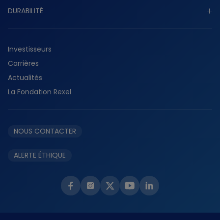
Gouvernance
DURABILITÉ
Industriel
Présence mondiale
Tertiaire
Découvrir durabilité
Histoire
Résidentiel
Investisseurs
Planète
Services
Carrières
Collaborateurs
Fournisseurs
Actualités
Partenaires
La Fondation Rexel
Éthique et conformité
NOUS CONTACTER
ALERTE ÉTHIQUE