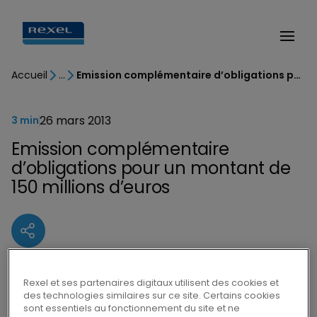
Accueil
Emission complémentaire d’obligations pour un montant de 150 millions d’euros
26 mars 2013
3 min
Emission complémentaire
d’obligations pour un montant de
150 millions d’euros
Rexel, leader mondial de la distribution
Rexel et ses partenaires digitaux utilisent des cookies et
des technologies similaires sur ce site. Certains cookies
de matériel électrique, annonce ce jour
sont essentiels au fonctionnement du site et ne