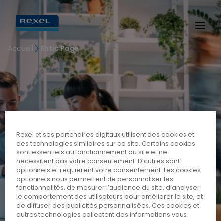
Accueil
Ehtic Page
Rexel et ses partenaires digitaux utilisent des cookies et
des technologies similaires sur ce site. Certains cookies
sont essentiels au fonctionnement du site et ne
nécessitent pas votre consentement. D’autres sont
optionnels et requièrent votre consentement. Les cookies
optionnels nous permettent de personnaliser les
fonctionnalités, de mesurer l’audience du site, d’analyser
le comportement des utilisateurs pour améliorer le site, et
de diffuser des publicités personnalisées. Ces cookies et
autres technologies collectent des informations vous