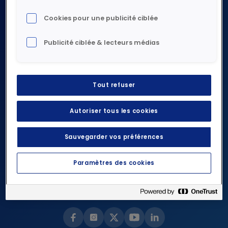
Raison d’être
Stratégie
Cookies pour une publicité ciblée
Découvrir notre activité
Gouvernance
DURABILITÉ
Industriel
Publicité ciblée & lecteurs médias
Présence mondiale
Tertiaire
Découvrir durabilité
Histoire
Résidentiel
Investisseurs
Planète
Tout refuser
Services
Carrières
Collaborateurs
Fournisseurs
Actualités
Partenaires
Autoriser tous les cookies
La Fondation Rexel
Éthique et conformité
Sauvegarder vos préférences
NOUS CONTACTER
Paramètres des cookies
ALERTE ÉTHIQUE