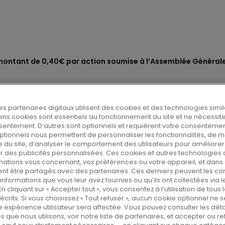
 montant de 0,40€ par action soumise à l’Assemblée Générale
es partenaires digitaux utilisent des cookies et des technologies simil
n montant de 0,40€ par a
tains cookies sont essentiels au fonctionnement du site et ne nécessit
sentement. D’autres sont optionnels et requièrent votre consentemen
ptionnels nous permettent de personnaliser les fonctionnalités, de 
emblée Générale du 25 m
 du site, d’analyser le comportement des utilisateurs pour améliorer l
er des publicités personnalisées. Ces cookies et autres technologies 
mations vous concernant, vos préférences ou votre appareil, et dans 
nt être partagés avec des partenaires. Ces derniers peuvent les c
nformations que vous leur avez fournies ou qu’ils ont collectées via l
En cliquant sur « Accepter tout », vous consentez à l’utilisation de tous
on de Rexel a décidé de soumettre à
écrits. Si vous choisissez « Tout refuser », aucun cookie optionnel ne se
ctionnaires de Rexel, qui se réunira
e expérience utilisateur sera affectée. Vous pouvez consulter les déta
s que nous utilisons, voir notre liste de partenaires, et accepter ou re
ution d’un montant de 0,40 euro par