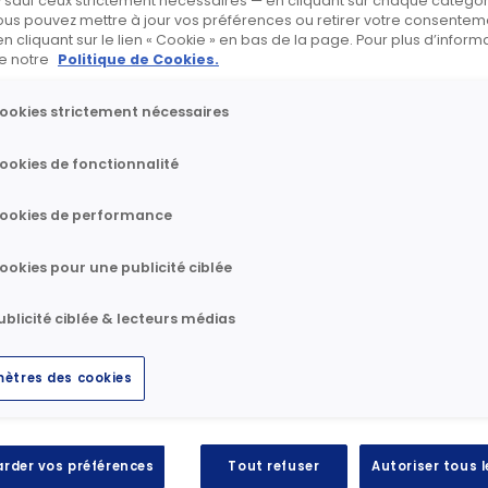
 sauf ceux strictement nécessaires — en cliquant sur chaque catégo
evé sur le poste « Prime d’émission
ous pouvez mettre à jour vos préférences ou retirer votre consenteme
cliquant sur le lien « Cookie » en bas de la page. Pour plus d’informa
ire notre
Politique de Cookies.
ookies strictement nécessaires
ent est fixée au 1er juillet 2016 et la date d’ar
ookies de fonctionnalité
ixée au 4 juillet 2016.
ookies de performance
 interviendra le 5 juillet 2016.
ookies pour une publicité ciblée
ublicité ciblée & lecteurs médias
élécharger
ètres des cookies
rder vos préférences
Tout refuser
Autoriser tous 